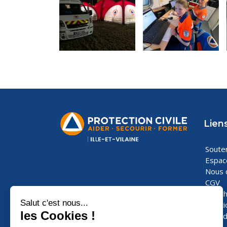
Liens
Souten
Espac
Nous 
CGV
Les ch
Menti
Confid