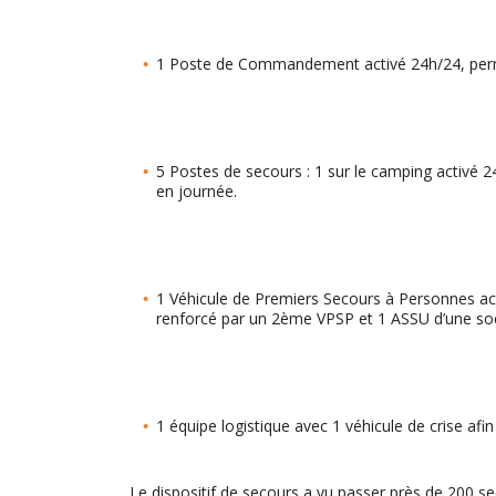
1 Poste de Commandement activé 24h/24, permett
5 Postes de secours : 1 sur le camping activé 2
en journée.
1 Véhicule de Premiers Secours à Personnes activ
renforcé par un 2ème VPSP et 1 ASSU d’une soc
1 équipe logistique avec 1 véhicule de crise afi
Le dispositif de secours a vu passer près de 200 s