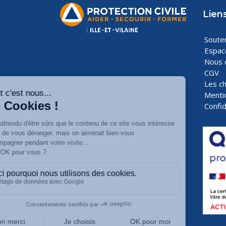
Liens
Souten
Espac
Nous 
CGV
Les ch
Menti
Confid