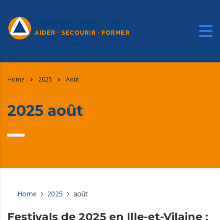
Home
2025
Août
2025 août
Home
2025
août
Festivals de 2025 en Ille-et-Vilaine :