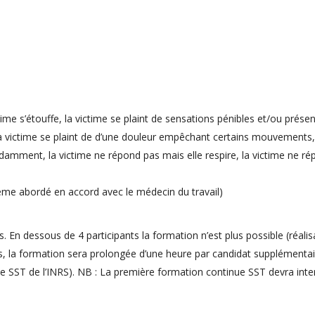
ime s’étouffe, la victime se plaint de sensations pénibles et/ou prése
 la victime se plaint de d’une douleur empêchant certains mouvements,
ndamment, la victime ne répond pas mais elle respire, la victime ne r
hème abordé en accord avec le médecin du travail)
s. En dessous de 4 participants la formation n’est plus possible (réalis
nts, la formation sera prolongée d’une heure par candidat supplémenta
 SST de l’INRS). NB : La première formation continue SST devra inte